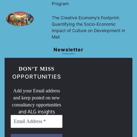
Program
The Creative Economy’s Footprint:
Quantifying the Socio-Economic
Impact of Culture on Development in
Mali
Newsletter
DON’T MISS
OPPORTUNITIES
Add your Email address
and keep posted on new
consultancy opportunities
and ALG insights