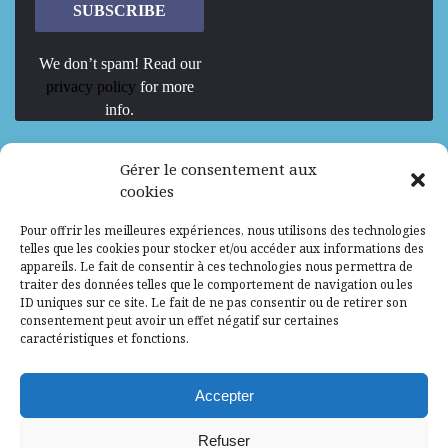
We don’t spam! Read our
privacy policy
for more
info.
We are Hiring
Gérer le consentement aux
cookies
Recrutement d’Experts-Formateurs –
Pour offrir les meilleures expériences, nous utilisons des technologies
Mission d’excellence en IA, Machine
telles que les cookies pour stocker et/ou accéder aux informations des
Learning et LLM
appareils. Le fait de consentir à ces technologies nous permettra de
traiter des données telles que le comportement de navigation ou les
Abidjan, Côte d'Ivoire
ALG
Consultant
ID uniques sur ce site. Le fait de ne pas consentir ou de retirer son
consentement peut avoir un effet négatif sur certaines
Research Assistants – Accra
caractéristiques et fonctions.
Accra, Ghana
ALG
Consultant
Internship
Accepter
Research Assistants – Lagos
Refuser
Accra, Ghana
ALG
Consultant