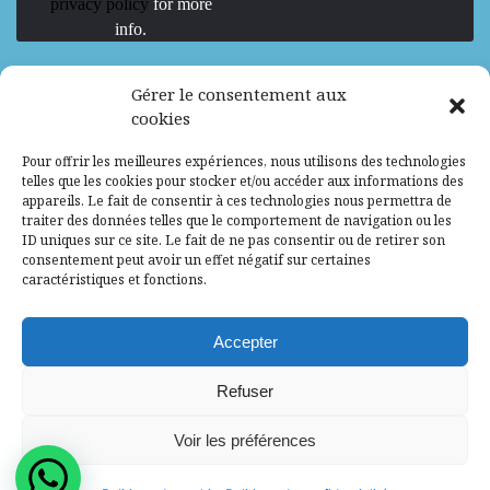
privacy policy
for more
info.
We are Hiring
Gérer le consentement aux
cookies
Recrutement d’Experts-Formateurs –
Pour offrir les meilleures expériences, nous utilisons des technologies
Mission d’excellence en IA, Machine
telles que les cookies pour stocker et/ou accéder aux informations des
Learning et LLM
appareils. Le fait de consentir à ces technologies nous permettra de
traiter des données telles que le comportement de navigation ou les
Abidjan, Côte d'Ivoire
ALG
Consultant
ID uniques sur ce site. Le fait de ne pas consentir ou de retirer son
consentement peut avoir un effet négatif sur certaines
Research Assistants – Accra
caractéristiques et fonctions.
Accra, Ghana
ALG
Consultant
Internship
Accepter
Research Assistants – Lagos
Refuser
Accra, Ghana
ALG
Consultant
Voir les préférences