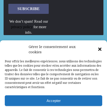
We don’t spam! Read our
privacy policy
for more
info.
We are Hiring
Gérer le consentement aux
cookies
Recrutement d’Experts-Formateurs –
Pour offrir les meilleures expériences, nous utilisons des technologies
Mission d’excellence en IA, Machine
telles que les cookies pour stocker et/ou accéder aux informations des
Learning et LLM
appareils. Le fait de consentir à ces technologies nous permettra de
traiter des données telles que le comportement de navigation ou les
Abidjan, Côte d'Ivoire
ALG
Consultant
ID uniques sur ce site. Le fait de ne pas consentir ou de retirer son
consentement peut avoir un effet négatif sur certaines
Research Assistants – Accra
caractéristiques et fonctions.
Accra, Ghana
ALG
Consultant
Internship
Accepter
Research Assistants – Lagos