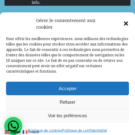
info.
We are Hiring
Gérer le consentement aux
cookies
Recrutement d’Experts-Formateurs –
Pour offrir les meilleures expériences, nous utilisons des technologies
Mission d’excellence en IA, Machine
telles que les cookies pour stocker et/ou accéder aux informations des
Learning et LLM
appareils. Le fait de consentir à ces technologies nous permettra de
traiter des données telles que le comportement de navigation ou les
Abidjan, Côte d'Ivoire
ALG
Consultant
ID uniques sur ce site. Le fait de ne pas consentir ou de retirer son
consentement peut avoir un effet négatif sur certaines
Research Assistants – Accra
caractéristiques et fonctions.
Accra, Ghana
ALG
Consultant
Internship
Accepter
Research Assistants – Lagos
Refuser
Accra, Ghana
ALG
Consultant
Voir les préférences
© 2025 - All Rights Reserved - Africa Label
Politique de cookies
Politique de confidentialité
English
French