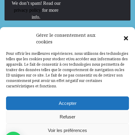
We don’t spam! Read our
privacy policy
for more
info.
We are Hiring
Gérer le consentement aux
cookies
Recrutement d’Experts-Formateurs –
Pour offrir les meilleures expériences, nous utilisons des technologies
Mission d’excellence en IA, Machine
telles que les cookies pour stocker et/ou accéder aux informations des
Learning et LLM
appareils. Le fait de consentir à ces technologies nous permettra de
traiter des données telles que le comportement de navigation ou les
Abidjan, Côte d'Ivoire
ALG
Consultant
ID uniques sur ce site. Le fait de ne pas consentir ou de retirer son
consentement peut avoir un effet négatif sur certaines
Research Assistants – Accra
caractéristiques et fonctions.
Accra, Ghana
ALG
Consultant
Internship
Accepter
Research Assistants – Lagos
Refuser
Accra, Ghana
ALG
Consultant
Voir les préférences