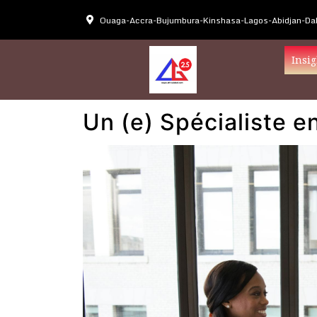
Ouaga-Accra-Bujumbura-Kinshasa-Lagos-Abidjan-Dak
Insig
Un (e) Spécialiste e