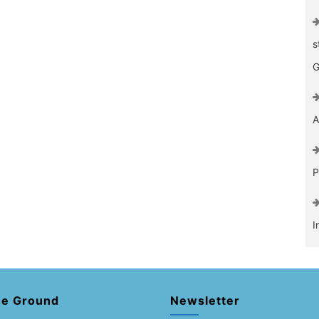
s
G
A
P
I
he Ground
Newsletter