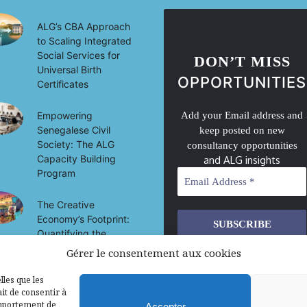
ALG’s CBA Approach
to Scaling Integrated
Social Services for
DON’T MISS
Universal Birth
OPPORTUNITIES
Certificates
Empowering
Add your Email address and
Senegalese Civil
keep posted on new
Society: The ALG
consultancy opportunities
Capacity Building
and ALG insights
Program
The Creative
Economy’s Footprint:
Quantifying the
Socio-Economic
Gérer le consentement aux cookies
We don’t spam! Read our
privacy
Impact of Culture on
policy
for more info.
Development in Mali
lles que les
it de consentir à
omportement de
Accepter