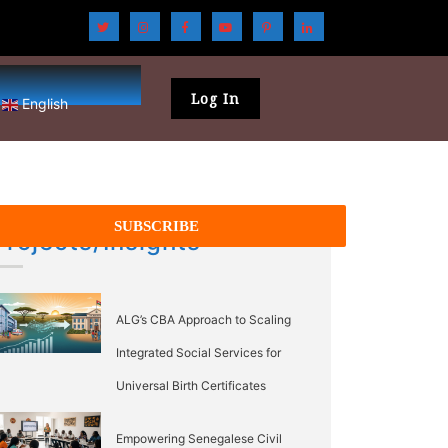
Log In
English
Projects/Insights
ALG’s CBA Approach to Scaling
Integrated Social Services for
Universal Birth Certificates
Empowering Senegalese Civil