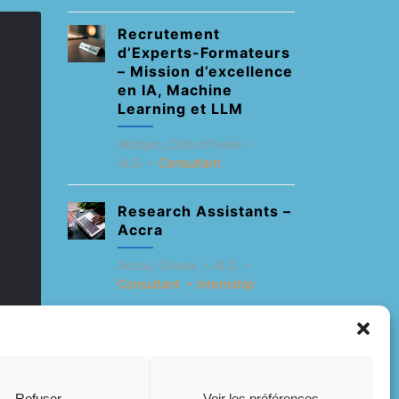
Recrutement
d’Experts-Formateurs
– Mission d’excellence
en IA, Machine
Learning et LLM
Abidjan, Côte d'Ivoire
ALG
Consultant
Research Assistants –
Accra
Accra, Ghana
ALG
Consultant
Internship
Research Assistants –
Lagos
Accra, Ghana
ALG
Refuser
Voir les préférences