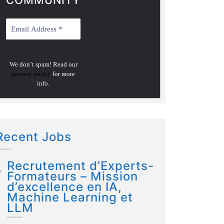
COMMUNITY
We don’t spam! Read our
privacy policy
for more
info.
Recent Jobs
Recrutement d’Experts-
Formateurs – Mission
d’excellence en IA,
Machine Learning et
LLM