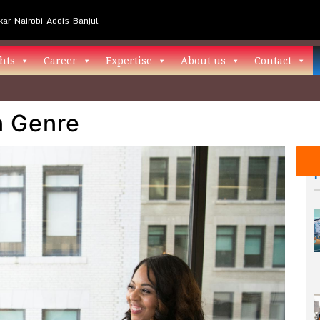
ar-Nairobi-Addis-Banjul
hts
Career
Expertise
About us
Contact
n Genre