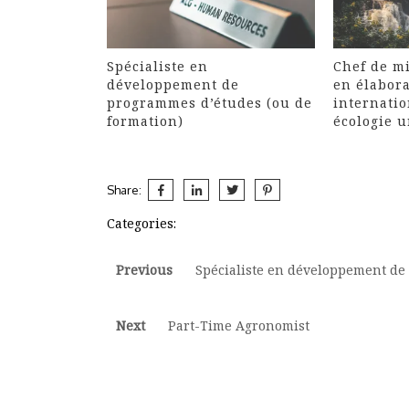
Spécialiste en
Chef de mi
développement de
en élabora
programmes d’études (ou de
internatio
formation)
écologie 
Share:
Categories:
Post
Previous
Previous
Spécialiste en développement de
post:
navigation
Next
Next
Part-Time Agronomist
post: