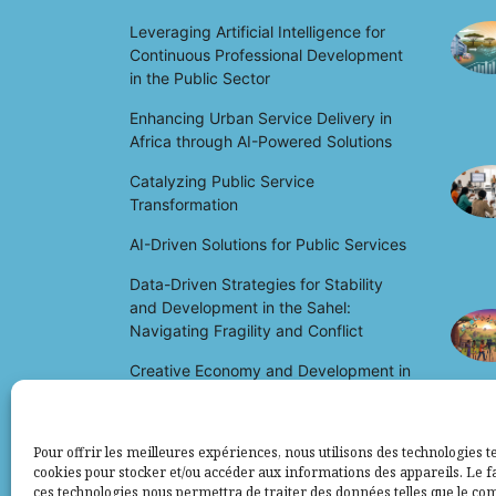
Leveraging Artificial Intelligence for
Continuous Professional Development
in the Public Sector
Enhancing Urban Service Delivery in
Africa through AI-Powered Solutions
Catalyzing Public Service
Transformation
AI-Driven Solutions for Public Services
Data-Driven Strategies for Stability
and Development in the Sahel:
Navigating Fragility and Conflict
Creative Economy and Development in
Africa: Unlocking Potential and Driving
Growth
Pour offrir les meilleures expériences, nous utilisons des technologies te
cookies pour stocker et/ou accéder aux informations des appareils. Le fa
ces technologies nous permettra de traiter des données telles que le c