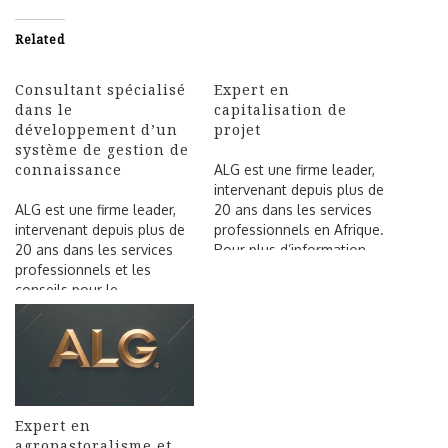
Related
Consultant spécialisé
Expert en
dans le
capitalisation de
développement d’un
projet
système de gestion de
connaissance
ALG est une firme leader,
intervenant depuis plus de
ALG est une firme leader,
20 ans dans les services
intervenant depuis plus de
professionnels en Afrique.
20 ans dans les services
Pour plus d’information,
professionnels et les
visitez : https://alg.expert.
conseils pour le
Dans le cadre de la
développement en Afrique.
formulation d’une réponse
Pour plus d’information,
à la sollicitation d’une
visitez notre site à
organisation internationale
l’adresse : https://www.afr
intervenant en Afrique de
icalabel.com/ Dans le
l’Ouest, ALG recherche
cadre de la formulation
un(e) spécialiste en
Expert en
d’une réponse à la
agronomie, agroéconomie,
agropastoralisme et