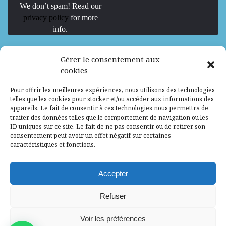
We don’t spam! Read our
privacy policy
for more
info.
We are Hiring
Gérer le consentement aux
cookies
Recrutement d’Experts-Formateurs –
Pour offrir les meilleures expériences, nous utilisons des technologies
Mission d’excellence en IA, Machine
telles que les cookies pour stocker et/ou accéder aux informations des
Learning et LLM
appareils. Le fait de consentir à ces technologies nous permettra de
traiter des données telles que le comportement de navigation ou les
Abidjan, Côte d'Ivoire
ALG
Consultant
ID uniques sur ce site. Le fait de ne pas consentir ou de retirer son
consentement peut avoir un effet négatif sur certaines
Research Assistants – Accra
caractéristiques et fonctions.
Accra, Ghana
ALG
Consultant
Internship
Accepter
Research Assistants – Lagos
Refuser
Accra, Ghana
ALG
Consultant
Voir les préférences