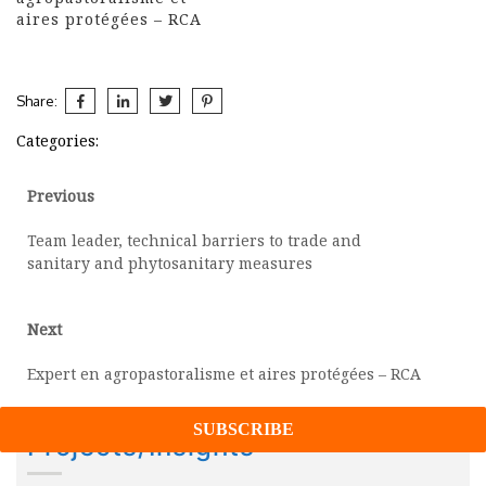
sollicitation d’une
gestion…
aires protégées – RCA
organisation internationale
intervenant au Tchad, ALG
recherche…
Share:
Categories:
Post
Previous
Previous
post:
navigation
Team leader, technical barriers to trade and
sanitary and phytosanitary measures
Next
Next
post:
Expert en agropastoralisme et aires protégées – RCA
Projects/Insights