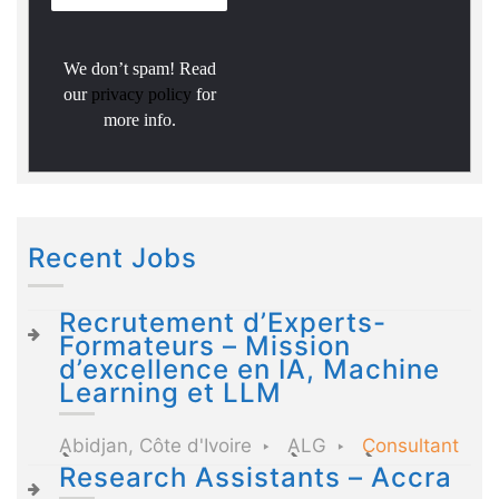
We don’t spam! Read
our
privacy policy
for
more info.
Recent Jobs
Recrutement d’Experts-
Formateurs – Mission
d’excellence en IA, Machine
Learning et LLM
Abidjan, Côte d'Ivoire
ALG
Consultant
Research Assistants – Accra