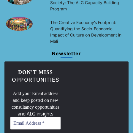
Society: The ALG Capacity Building
Program
The Creative Economy’s Footprint:
Quantifying the Socio-Economic
Impact of Culture on Development in
Mali
Newsletter
DON’T MISS
OPPORTUNITIES
Add your Email address
and keep posted on new
consultancy opportunities
and ALG insights