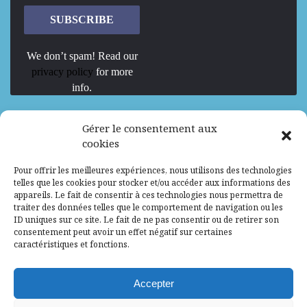
We don’t spam! Read our
privacy policy
for more
info.
We are Hiring
Gérer le consentement aux
cookies
Recrutement d’Experts-Formateurs –
Pour offrir les meilleures expériences, nous utilisons des technologies
Mission d’excellence en IA, Machine
telles que les cookies pour stocker et/ou accéder aux informations des
Learning et LLM
appareils. Le fait de consentir à ces technologies nous permettra de
traiter des données telles que le comportement de navigation ou les
Abidjan, Côte d'Ivoire
ALG
Consultant
ID uniques sur ce site. Le fait de ne pas consentir ou de retirer son
consentement peut avoir un effet négatif sur certaines
Research Assistants – Accra
caractéristiques et fonctions.
Accra, Ghana
ALG
Consultant
Internship
Accepter
Research Assistants – Lagos