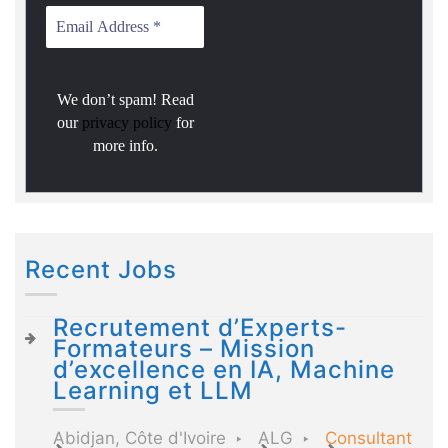
We don’t spam! Read
our
privacy policy
for
more info.
Recent Jobs
Recrutement d’Experts-
Formateurs – Mission
d’excellence en IA, Machine
Learning et LLM
Abidjan, Côte d'Ivoire
ALG
Consultant