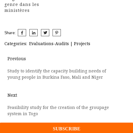
genre dans les
ministères
Share:
Categories:
Evaluations-Audits
|
Projects
Post
Previous
Previous
post:
navigation
Study to identify the capacity building needs of
young people in Burkina Faso, Mali and Niger
Next
Next
post:
Feasibility study for the creation of the groupage
system in Togo