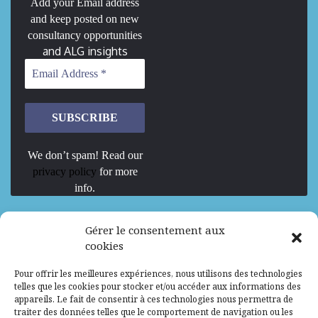
Add your Email address
and keep posted on new
consultancy opportunities
and ALG insights
We don’t spam! Read our
privacy policy
for more
info.
We are Hiring
Gérer le consentement aux
cookies
Recrutement d’Experts-Formateurs –
Pour offrir les meilleures expériences, nous utilisons des technologies
Mission d’excellence en IA, Machine
telles que les cookies pour stocker et/ou accéder aux informations des
Learning et LLM
appareils. Le fait de consentir à ces technologies nous permettra de
traiter des données telles que le comportement de navigation ou les
Abidjan, Côte d'Ivoire
ALG
Consultant