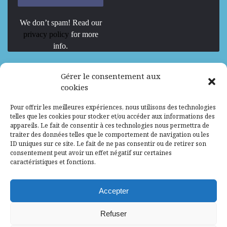
We don’t spam! Read our
privacy policy
for more
info.
We are Hiring
Gérer le consentement aux
cookies
Recrutement d’Experts-Formateurs –
Pour offrir les meilleures expériences, nous utilisons des technologies
Mission d’excellence en IA, Machine
telles que les cookies pour stocker et/ou accéder aux informations des
Learning et LLM
appareils. Le fait de consentir à ces technologies nous permettra de
traiter des données telles que le comportement de navigation ou les
Abidjan, Côte d'Ivoire
ALG
Consultant
ID uniques sur ce site. Le fait de ne pas consentir ou de retirer son
consentement peut avoir un effet négatif sur certaines
Research Assistants – Accra
caractéristiques et fonctions.
Accra, Ghana
ALG
Consultant
Internship
Accepter
Research Assistants – Lagos
Refuser
Accra, Ghana
ALG
Consultant