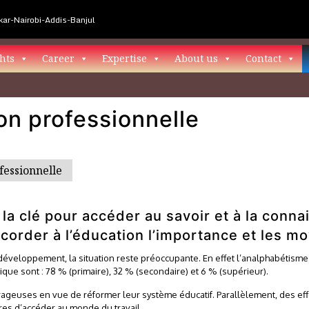
ar-Nairobi-Addis-Banjul
hts
Career
Expertise
About us
Contact
on professionnelle
fessionnelle
 la clé pour accéder au savoir et à la conna
corder à l’éducation l’importance et les m
développement, la situation reste préoccupante. En effet l’analphabéti
ique sont : 78 % (primaire), 32 % (secondaire) et 6 % (supérieur).
uses en vue de réformer leur système éducatif. Parallèlement, des effo
res d’accéder au monde du travail.