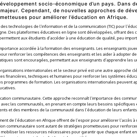
u développement socio-économique d’un pays. Dans de
i majeur. Cependant, de nouvelles approches de dév
rometteuses pour améliorer l’éducation en Afrique.
des technologies de l’information et de la communication (TIC) pour l’éduca
ligne. Des plateformes éducatives en ligne sont développées, offrant des
s permettent aux étudiants d’accéder à une éducation de qualité, peu import
mportance accordée à la formation des enseignants. Les enseignants jouent 
pour renforcer les compétences des enseignants et les aider à adopter 
pratiques sont encouragées, permettant aux enseignants d’apprendre les 
organisations internationales et le secteur privé est une autre approche c
es financières, techniques et humaines pour renforcer les systèmes éduca
es programmes de formation. Les organisations internationales peuvent app
ucatives.
ducation communautaire. Cette approche reconnaît l’importance des commu
vec les communautés, en prenant en compte leurs besoins spécifiques et l
parents et des membres de la communauté dans l’éducation de leurs enfants
de l’éducation en Afrique offrent de l’espoir pour améliorer l’accès à une
tion communautaire sont autant de stratégies prometteuses pour renforcer 
à mobiliser les ressources nécessaires pour garantir que chaque enfant en 