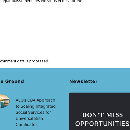
 l’épanouissement des individus et des sociétés.
 comment data is processed.
he Ground
Newsletter
ALG’s CBA Approach
to Scaling Integrated
Social Services for
DON’T MISS
Universal Birth
OPPORTUNITIES
Certificates