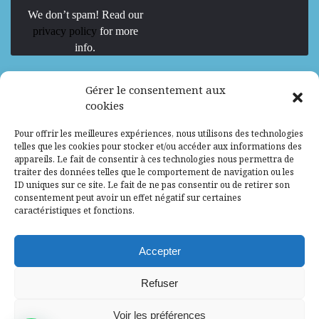
We don’t spam! Read our
privacy policy
for more
info.
We are Hiring
Gérer le consentement aux
cookies
Recrutement d’Experts-Formateurs –
Pour offrir les meilleures expériences, nous utilisons des technologies
Mission d’excellence en IA, Machine
telles que les cookies pour stocker et/ou accéder aux informations des
Learning et LLM
appareils. Le fait de consentir à ces technologies nous permettra de
traiter des données telles que le comportement de navigation ou les
Abidjan, Côte d'Ivoire
ALG
Consultant
ID uniques sur ce site. Le fait de ne pas consentir ou de retirer son
consentement peut avoir un effet négatif sur certaines
Research Assistants – Accra
caractéristiques et fonctions.
Accra, Ghana
ALG
Consultant
Internship
Accepter
Research Assistants – Lagos
Refuser
Accra, Ghana
ALG
Consultant
Voir les préférences