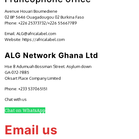
Avenue Houari Boumediene
02 BP 5646 Ouagadougou 02 Burkina Faso
Phone: +226 25373732/+226 55667789
Email:
ALG@africalabel.com
Website: https://africalabel.com
ALG Network Ghana Ltd
Hse 8 Adumuah Bossman Street. Asylum down
GA-072-7885
Oksart Place Company Limited
Phone: +233 537065151
Chat with us
Chat on WhatsApp
Email us