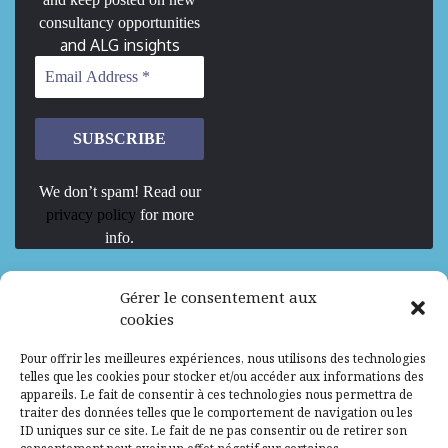
consultancy opportunities
and ALG insights
We don’t spam! Read our
privacy policy
for more
info.
We are Hiring
Gérer le consentement aux
cookies
Recrutement d’Experts-Formateurs –
Pour offrir les meilleures expériences, nous utilisons des technologies
Mission d’excellence en IA, Machine
telles que les cookies pour stocker et/ou accéder aux informations des
Learning et LLM
appareils. Le fait de consentir à ces technologies nous permettra de
traiter des données telles que le comportement de navigation ou les
Abidjan, Côte d'Ivoire
ALG
Consultant
ID uniques sur ce site. Le fait de ne pas consentir ou de retirer son