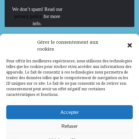
We don’t spam! Read our
privacy policy
for more
info.
We are Hiring
Gérer le consentement aux
cookies
Recrutement d’Experts-Formateurs –
Pour offrir les meilleures expériences, nous utilisons des technologies
Mission d’excellence en IA, Machine
telles que les cookies pour stocker et/ou accéder aux informations des
Learning et LLM
appareils. Le fait de consentir à ces technologies nous permettra de
traiter des données telles que le comportement de navigation ou les
Abidjan, Côte d'Ivoire
ALG
Consultant
ID uniques sur ce site. Le fait de ne pas consentir ou de retirer son
consentement peut avoir un effet négatif sur certaines
Research Assistants – Accra
caractéristiques et fonctions.
Accra, Ghana
ALG
Consultant
Internship
Accepter
Research Assistants – Lagos
Refuser
Accra, Ghana
ALG
Consultant