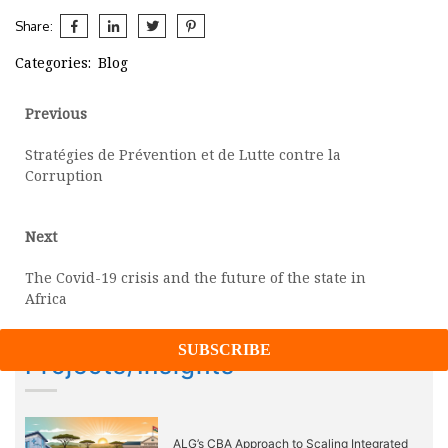
Share:
Categories:
Blog
Post
Previous
Previous
post:
navigation
Stratégies de Prévention et de Lutte contre la
Corruption
Next
Next
post:
The Covid-19 crisis and the future of the state in
Africa
Projects/Insights
ALG’s CBA Approach to Scaling Integrated