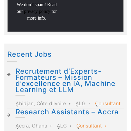
We don’t spam! Read
our
privacy policy
for
more info.
Recent Jobs
Recrutement d’Experts-
Formateurs – Mission
d’excellence en IA, Machine
Learning et LLM
Abidjan, Côte d'Ivoire
ALG
Consultant
Research Assistants – Accra
Accra, Ghana
ALG
Consultant