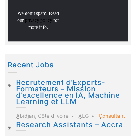
We don’t spam! Read
our
privacy policy
for
more info.
Recent Jobs
Recrutement d’Experts-
Formateurs – Mission
d’excellence en IA, Machine
Learning et LLM
Abidjan, Côte d'Ivoire
ALG
Consultant
Research Assistants – Accra