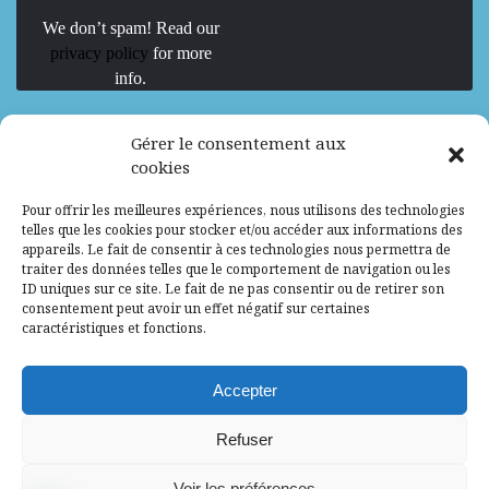
We don’t spam! Read our
privacy policy
for more
info.
We are Hiring
Gérer le consentement aux
cookies
Recrutement d’Experts-Formateurs –
Pour offrir les meilleures expériences, nous utilisons des technologies
Mission d’excellence en IA, Machine
telles que les cookies pour stocker et/ou accéder aux informations des
Learning et LLM
appareils. Le fait de consentir à ces technologies nous permettra de
traiter des données telles que le comportement de navigation ou les
Abidjan, Côte d'Ivoire
ALG
Consultant
ID uniques sur ce site. Le fait de ne pas consentir ou de retirer son
consentement peut avoir un effet négatif sur certaines
Research Assistants – Accra
caractéristiques et fonctions.
Accra, Ghana
ALG
Consultant
Internship
Accepter
Research Assistants – Lagos
Refuser
Accra, Ghana
ALG
Consultant
Voir les préférences