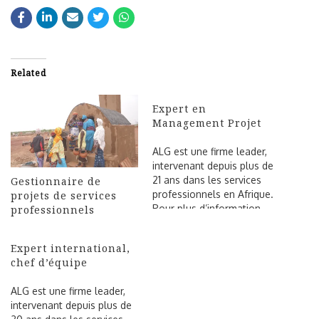
Related
Expert en
Management Projet
ALG est une firme leader,
intervenant depuis plus de
21 ans dans les services
Gestionnaire de
professionnels en Afrique.
projets de services
Pour plus d’information,
professionnels
visitez : https://alg.expert
Dans le cadre de la
Expert international,
formulation d’une réponse
chef d’équipe
à la sollicitation d’une
organisation internationale
ALG est une firme leader,
intervenant en République
intervenant depuis plus de
du Sénégal, ALG recherche