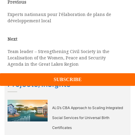
Previous
Previous
post:
navigation
Experts nationaux pour l’élaboration de plans de
développement local
Next
Next
post:
Team leader – Strengthening Civil Society in the
Localisation of the Women, Peace and Security
Agenda in the Great Lakes Region
Projects/Insights
ALG’s CBA Approach to Scaling Integrated
Social Services for Universal Birth
Certificates