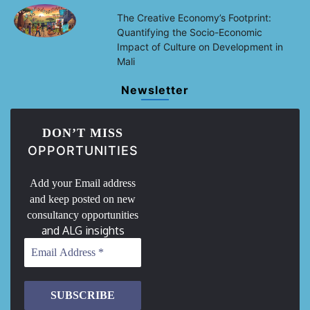
The Creative Economy’s Footprint:
Quantifying the Socio-Economic
Impact of Culture on Development in
Mali
Newsletter
DON’T MISS
OPPORTUNITIES
Add your Email address
and keep posted on new
consultancy opportunities
and ALG insights