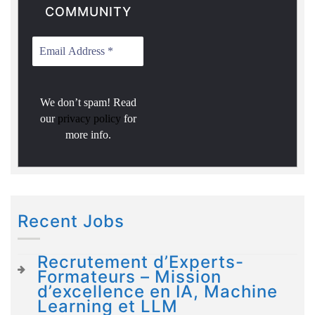
COMMUNITY
We don’t spam! Read
our
privacy policy
for
more info.
Recent Jobs
Recrutement d’Experts-
Formateurs – Mission
d’excellence en IA, Machine
Learning et LLM