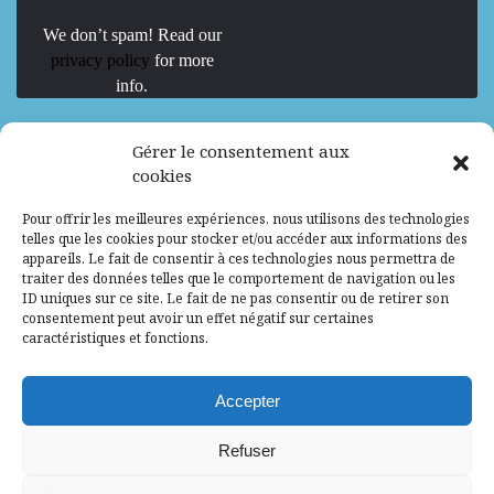
We don’t spam! Read our
privacy policy
for more
info.
We are Hiring
Gérer le consentement aux
cookies
Recrutement d’Experts-Formateurs –
Pour offrir les meilleures expériences, nous utilisons des technologies
Mission d’excellence en IA, Machine
telles que les cookies pour stocker et/ou accéder aux informations des
Learning et LLM
appareils. Le fait de consentir à ces technologies nous permettra de
traiter des données telles que le comportement de navigation ou les
Abidjan, Côte d'Ivoire
ALG
Consultant
ID uniques sur ce site. Le fait de ne pas consentir ou de retirer son
consentement peut avoir un effet négatif sur certaines
Research Assistants – Accra
caractéristiques et fonctions.
Accra, Ghana
ALG
Consultant
Internship
Accepter
Research Assistants – Lagos
Refuser
Accra, Ghana
ALG
Consultant