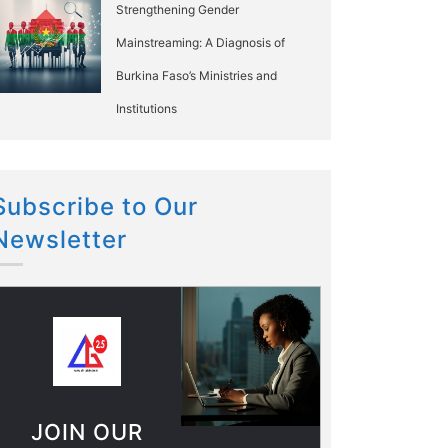
Strengthening Gender
Mainstreaming: A Diagnosis of
Burkina Faso’s Ministries and
Institutions
Subscribe to Our
Newsletter
JOIN OUR