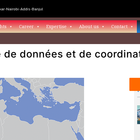
ar-Nairobi-Addis-Banjul
hts
Career
Expertise
About us
Contact
 de données et de coordinat