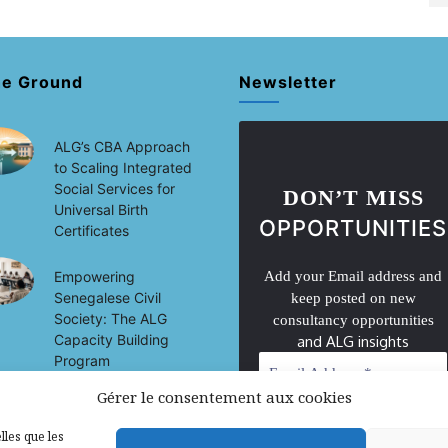
he Ground
Newsletter
ALG’s CBA Approach
to Scaling Integrated
Social Services for
DON’T MISS
Universal Birth
OPPORTUNITIES
Certificates
Empowering
Add your Email address and
Senegalese Civil
keep posted on new
Society: The ALG
consultancy opportunities
Capacity Building
and ALG insights
Program
Gérer le consentement aux cookies
The Creative
Economy’s Footprint:
lles que les