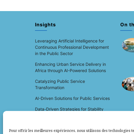
Insights
On t
Leveraging Artificial Intelligence for
Continuous Professional Development
in the Public Sector
Enhancing Urban Service Delivery in
Africa through AI-Powered Solutions
Catalyzing Public Service
Transformation
AI-Driven Solutions for Public Services
Data-Driven Strategies for Stability
and Development in the Sahel:
Navigating Fragility and Conflict
Pour offrir les meilleures expériences, nous utilisons des technologies te
Creative Economy and Development in