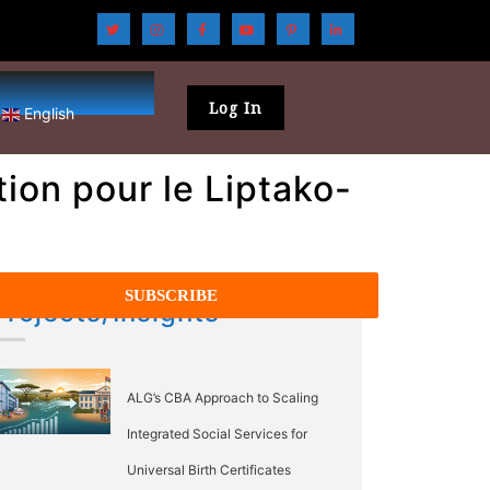
Log In
English
ion pour le Liptako-
Projects/Insights
ALG’s CBA Approach to Scaling
Integrated Social Services for
Universal Birth Certificates