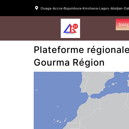
Ouaga-Accra-Bujumbura-Kinshasa-Lagos-Abidjan-Dak
Insig
Plateforme régionale
Gourma Région