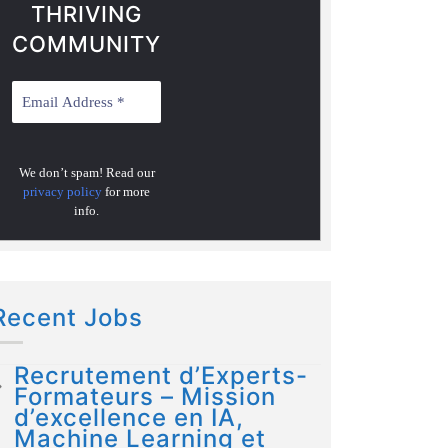
THRIVING
COMMUNITY
We don’t spam! Read our
privacy policy
for more
info.
Recent Jobs
Recrutement d’Experts-
Formateurs – Mission
d’excellence en IA,
Machine Learning et