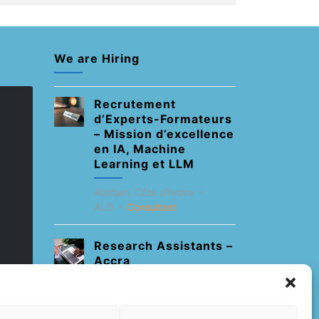
We are Hiring
Recrutement
d’Experts-Formateurs
– Mission d’excellence
en IA, Machine
Learning et LLM
Abidjan, Côte d'Ivoire
ALG
Consultant
Research Assistants –
Accra
Accra, Ghana
ALG
Consultant
Internship