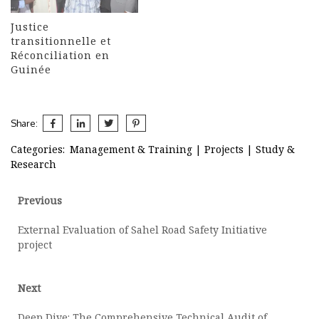
Justice
transitionnelle et
Réconciliation en
Guinée
Share:
Categories:
Management & Training
|
Projects
|
Study &
Research
Post
Previous
Previous
post:
navigation
External Evaluation of Sahel Road Safety Initiative
project
Next
Next
post:
Deep Dive: The Comprehensive Technical Audit of