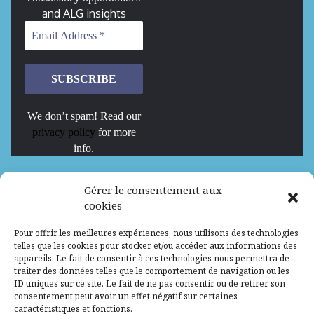
and ALG insights
We don’t spam! Read our
privacy policy
for more
info.
We are Hiring
Gérer le consentement aux
cookies
Recrutement d’Experts-Formateurs –
Pour offrir les meilleures expériences, nous utilisons des technologies
Mission d’excellence en IA, Machine
telles que les cookies pour stocker et/ou accéder aux informations des
Learning et LLM
appareils. Le fait de consentir à ces technologies nous permettra de
traiter des données telles que le comportement de navigation ou les
Abidjan, Côte d'Ivoire
ALG
Consultant
ID uniques sur ce site. Le fait de ne pas consentir ou de retirer son
consentement peut avoir un effet négatif sur certaines
Research Assistants – Accra
caractéristiques et fonctions.