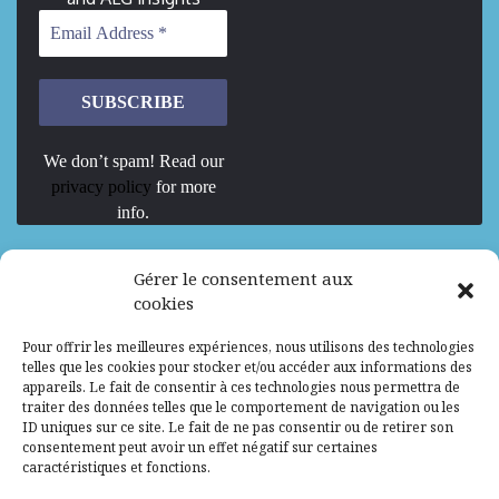
We don’t spam! Read our
privacy policy
for more
info.
We are Hiring
Gérer le consentement aux
cookies
Recrutement d’Experts-Formateurs –
Pour offrir les meilleures expériences, nous utilisons des technologies
Mission d’excellence en IA, Machine
telles que les cookies pour stocker et/ou accéder aux informations des
Learning et LLM
appareils. Le fait de consentir à ces technologies nous permettra de
traiter des données telles que le comportement de navigation ou les
Abidjan, Côte d'Ivoire
ALG
Consultant
ID uniques sur ce site. Le fait de ne pas consentir ou de retirer son
consentement peut avoir un effet négatif sur certaines
Research Assistants – Accra
caractéristiques et fonctions.
Accra, Ghana
ALG
Consultant
Internship